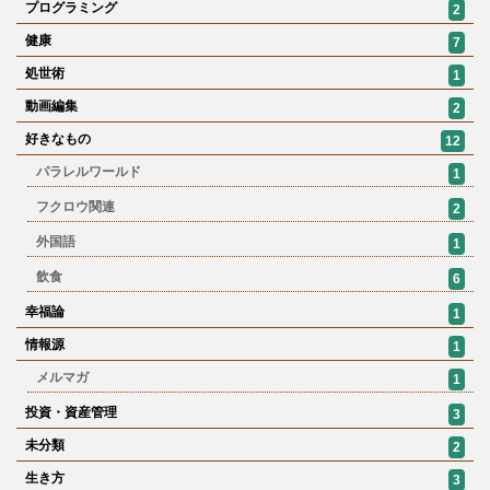
プログラミング
2
健康
7
処世術
1
動画編集
2
好きなもの
12
パラレルワールド
1
フクロウ関連
2
外国語
1
飲食
6
幸福論
1
情報源
1
メルマガ
1
投資・資産管理
3
未分類
2
生き方
3