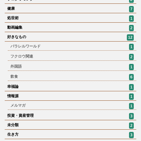
健康
7
処世術
1
動画編集
2
好きなもの
12
パラレルワールド
1
フクロウ関連
2
外国語
1
飲食
6
幸福論
1
情報源
1
メルマガ
1
投資・資産管理
3
未分類
2
生き方
3