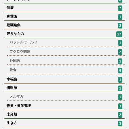
健康
7
処世術
1
動画編集
2
好きなもの
12
パラレルワールド
1
フクロウ関連
2
外国語
1
飲食
6
幸福論
1
情報源
1
メルマガ
1
投資・資産管理
3
未分類
2
生き方
3