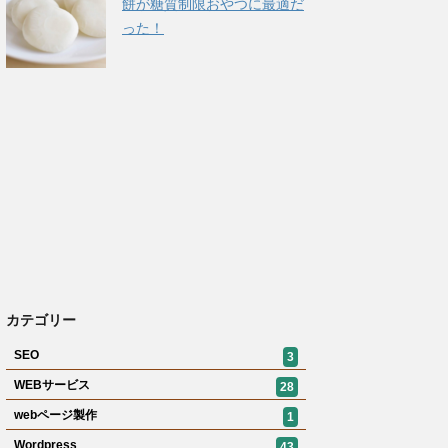
餅が糖質制限おやつに最適だ
った！
カテゴリー
SEO
3
WEBサービス
28
webページ製作
1
Wordpress
43