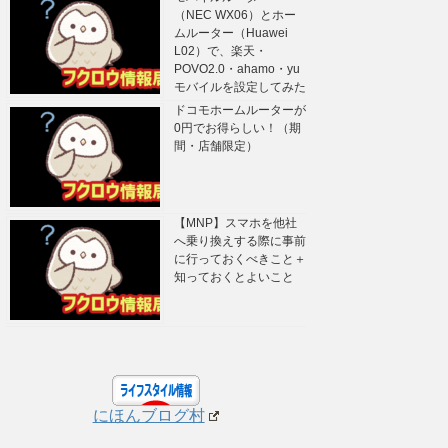
（NEC WX06）とホー
ムルーター（Huawei
L02）で、楽天・
POVO2.0・ahamo・yu
モバイルを設定してみた
ドコモホームルーターが
0円でお得らしい！（期
間・店舗限定）
【MNP】スマホを他社
へ乗り換えする際に事前
に行っておくべきこと＋
知っておくとよいこと
にほんブログ村