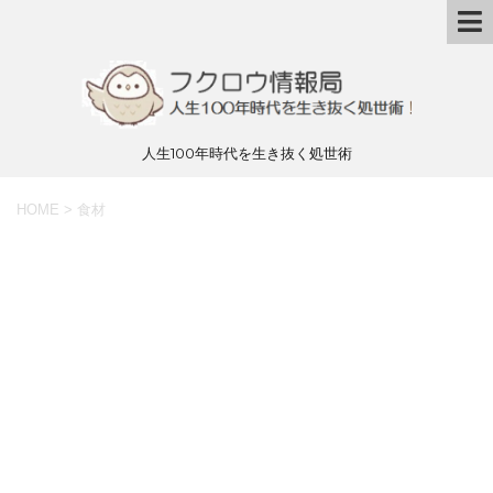
人生100年時代を生き抜く処世術
HOME
>
食材