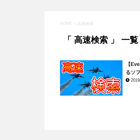
HOME
>
高速検索
「 高速検索 」 一覧
【Ev
るソ
2019