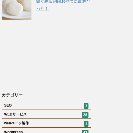
餅が糖質制限おやつに最適だ
った！
カテゴリー
SEO
3
WEBサービス
28
webページ製作
1
Wordpress
43