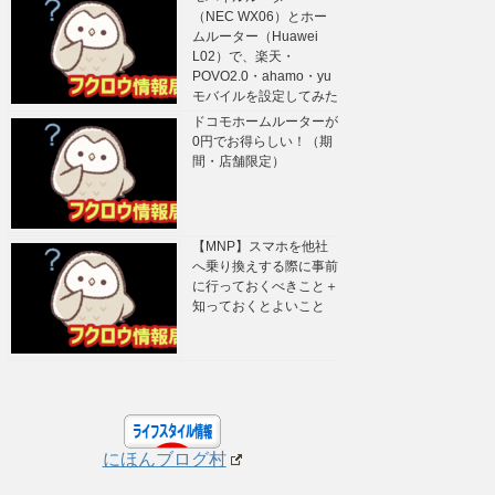
（NEC WX06）とホー
ムルーター（Huawei
L02）で、楽天・
POVO2.0・ahamo・yu
モバイルを設定してみた
ドコモホームルーターが
0円でお得らしい！（期
間・店舗限定）
【MNP】スマホを他社
へ乗り換えする際に事前
に行っておくべきこと＋
知っておくとよいこと
にほんブログ村