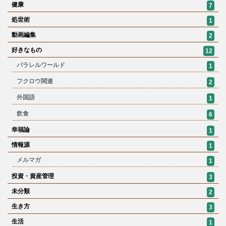
健康
7
処世術
1
動画編集
2
好きなもの
12
パラレルワールド
1
フクロウ関連
2
外国語
1
飲食
6
幸福論
1
情報源
1
メルマガ
1
投資・資産管理
3
未分類
2
生き方
3
生活
1