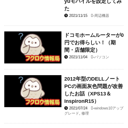
yuモバイルを設定してみ
た
2021/11/15
-
周辺機器
ドコモホームルーターが0
円でお得らしい！（期
間・店舗限定）
2021/11/04
-
パソコン
2012年型のDELLノート
PCの画面灰色問題が改善
したお話（XPS13＆
InspironR15）
2021/07/24
-
windows10アップ
グレード
,
修理