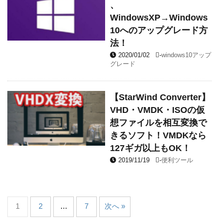
、
WindowsXP→Windows
10へのアップグレード方
法！
2020/01/02
-
windows10アップ
グレード
【StarWind Converter】
VHD・VMDK・ISOの仮
想ファイルを相互変換で
きるソフト！VMDKなら
127ギガ以上もOK！
2019/11/19
-
便利ツール
1
2
…
7
次へ »