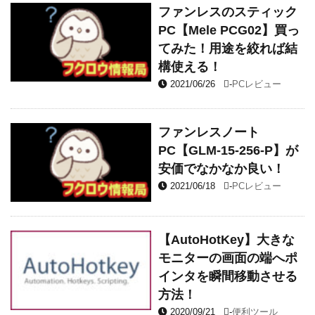
ファンレスのスティック
PC【Mele PCG02】買っ
てみた！用途を絞れば結
構使える！
2021/06/26
-
PCレビュー
ファンレスノート
PC【‎GLM-15-256-P】が
安価でなかなか良い！
2021/06/18
-
PCレビュー
【AutoHotKey】大きな
モニターの画面の端へポ
インタを瞬間移動させる
方法！
2020/09/21
-
便利ツール