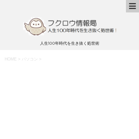
人生100年時代を生き抜く処世術
HOME
>
パソコン
>