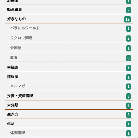
処世術
1
動画編集
2
好きなもの
12
パラレルワールド
1
フクロウ関連
2
外国語
1
飲食
6
幸福論
1
情報源
1
メルマガ
1
投資・資産管理
3
未分類
2
生き方
3
生活
1
体調管理
1