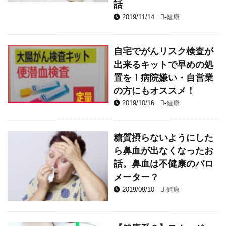
話
2019/11/14
-
健康
自宅でがんリスク検査が
出来るキットで早めの処
置を！病院嫌い・自営業
の方にもオススメ！
2019/10/16
-
健康
糖質摂らないようにした
ら鼻血が出なくなったお
話。鼻血は不健康のバロ
メーター？
2019/09/10
-
健康