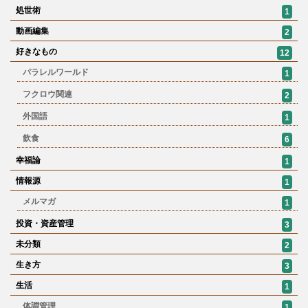
処世術
1
動画編集
2
好きなもの
12
パラレルワールド
1
フクロウ関連
2
外国語
1
飲食
6
幸福論
1
情報源
1
メルマガ
1
投資・資産管理
3
未分類
2
生き方
3
生活
1
体調管理
1