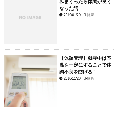
みまくったら体調が良く
なった話
2019/01/20
-
健康
【体調管理】就寝中は室
温を一定にすることで体
調不良を防げる！
2018/11/28
-
健康