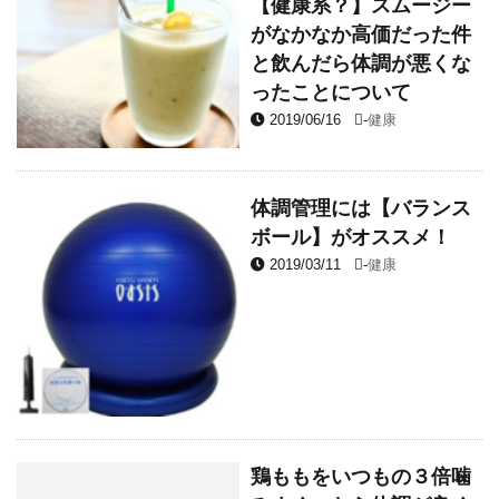
【健康系？】スムージー
がなかなか高価だった件
と飲んだら体調が悪くな
ったことについて
2019/06/16
-
健康
体調管理には【バランス
ボール】がオススメ！
2019/03/11
-
健康
鶏ももをいつもの３倍噛