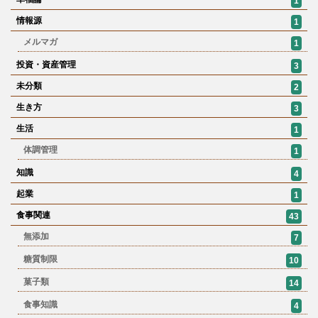
1
情報源
1
メルマガ
1
投資・資産管理
3
未分類
2
生き方
3
生活
1
体調管理
1
知識
4
起業
1
食事関連
43
無添加
7
糖質制限
10
菓子類
14
食事知識
4