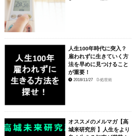
人生100年時代に突入？
雇われずに生きていく方
法を早めに見つけること
が重要！
2018/11/27
-
処世術
オススメのメルマガ【高
城来研究所 】人生をより