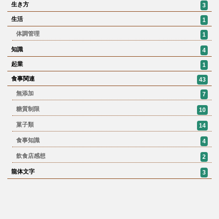
生き方
3
生活
1
体調管理
1
知識
4
起業
1
食事関連
43
無添加
7
糖質制限
10
菓子類
14
食事知識
4
飲食店感想
2
龍体文字
3