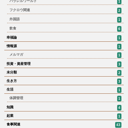
パラレルワールド
1
フクロウ関連
2
外国語
1
飲食
6
幸福論
1
情報源
1
メルマガ
1
投資・資産管理
3
未分類
2
生き方
3
生活
1
体調管理
1
知識
4
起業
1
食事関連
43