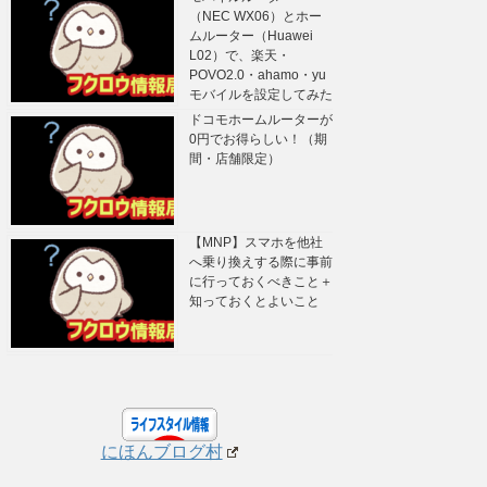
（NEC WX06）とホー
ムルーター（Huawei
L02）で、楽天・
POVO2.0・ahamo・yu
モバイルを設定してみた
ドコモホームルーターが
0円でお得らしい！（期
間・店舗限定）
【MNP】スマホを他社
へ乗り換えする際に事前
に行っておくべきこと＋
知っておくとよいこと
にほんブログ村