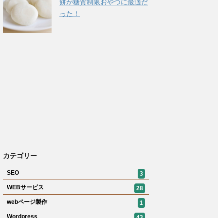
餅が糖質制限おやつに最適だ
った！
カテゴリー
SEO
3
WEBサービス
28
webページ製作
1
Wordpress
43