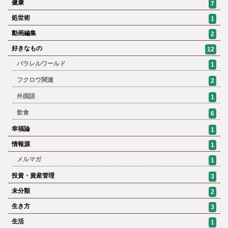
健康
7
処世術
1
動画編集
2
好きなもの
12
パラレルワールド
1
フクロウ関連
2
外国語
1
飲食
6
幸福論
1
情報源
1
メルマガ
1
投資・資産管理
3
未分類
2
生き方
3
生活
1