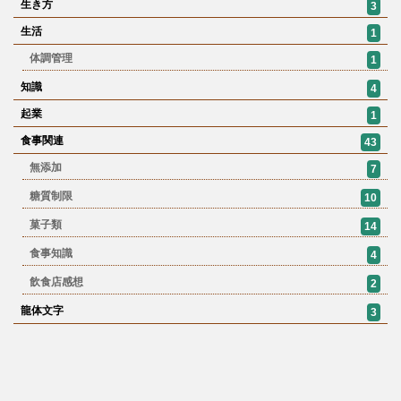
生き方
3
生活
1
体調管理
1
知識
4
起業
1
食事関連
43
無添加
7
糖質制限
10
菓子類
14
食事知識
4
飲食店感想
2
龍体文字
3