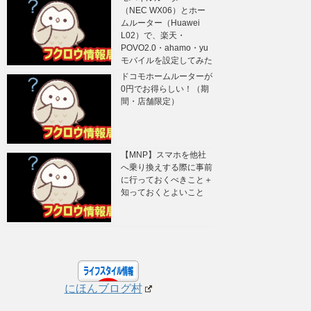
（NEC WX06）とホー
ムルーター（Huawei
L02）で、楽天・
POVO2.0・ahamo・yu
モバイルを設定してみた
ドコモホームルーターが
0円でお得らしい！（期
間・店舗限定）
【MNP】スマホを他社
へ乗り換えする際に事前
に行っておくべきこと＋
知っておくとよいこと
にほんブログ村