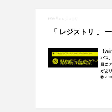
HOME
>
レジストリ
「 レジストリ 」 
【Wi
パス
目に
があ
2019