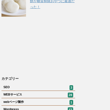
餅が糖質制限おやつに最適だ
った！
カテゴリー
SEO
3
WEBサービス
28
webページ製作
1
Wordpress
43