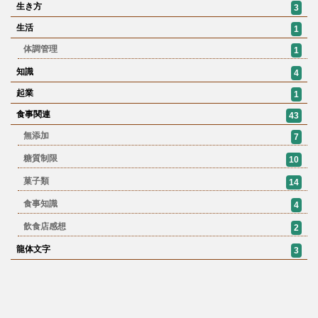
生き方
3
生活
1
体調管理
1
知識
4
起業
1
食事関連
43
無添加
7
糖質制限
10
菓子類
14
食事知識
4
飲食店感想
2
龍体文字
3