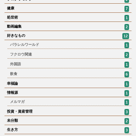
健康
7
処世術
1
動画編集
2
好きなもの
12
パラレルワールド
1
フクロウ関連
2
外国語
1
飲食
6
幸福論
1
情報源
1
メルマガ
1
投資・資産管理
3
未分類
2
生き方
3