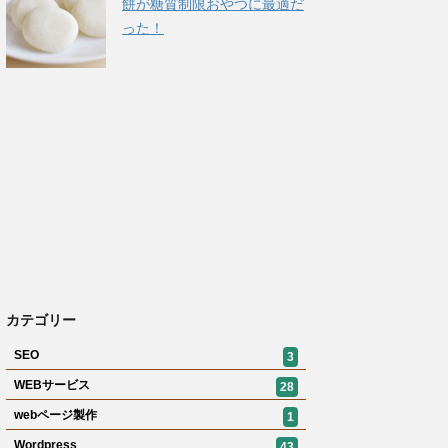
餅が糖質制限おやつに最適だ
った！
カテゴリー
SEO
3
WEBサービス
28
webページ製作
1
Wordpress
43