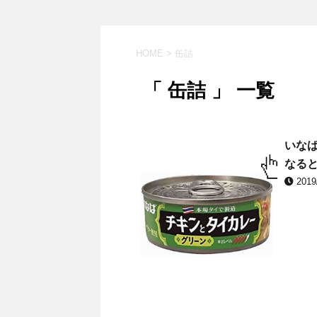
HOME
>
缶詰
「 缶詰 」 一覧
いな
なる
2019