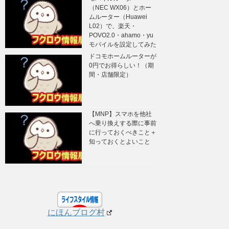
（NEC WX06）とホー
ムルーター（Huawei
L02）で、楽天・
POVO2.0・ahamo・yu
モバイルを設定してみた
ドコモホームルーターが
0円でお得らしい！（期
間・店舗限定）
【MNP】スマホを他社
へ乗り換えする際に事前
に行っておくべきこと＋
知っておくとよいこと
にほんブログ村