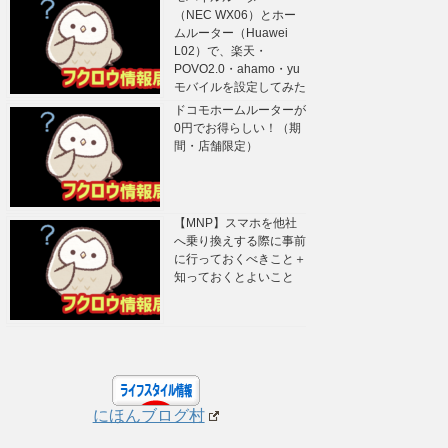
（NEC WX06）とホー
ムルーター（Huawei
L02）で、楽天・
POVO2.0・ahamo・yu
モバイルを設定してみた
ドコモホームルーターが
0円でお得らしい！（期
間・店舗限定）
【MNP】スマホを他社
へ乗り換えする際に事前
に行っておくべきこと＋
知っておくとよいこと
にほんブログ村