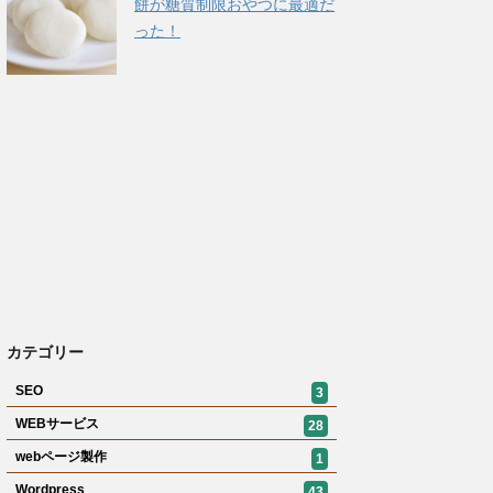
餅が糖質制限おやつに最適だ
った！
カテゴリー
SEO
3
WEBサービス
28
webページ製作
1
Wordpress
43