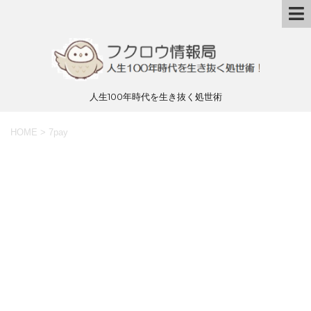
人生100年時代を生き抜く処世術
HOME
>
7pay