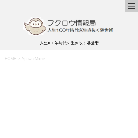
人生100年時代を生き抜く処世術
HOME
>
ApowerMirror