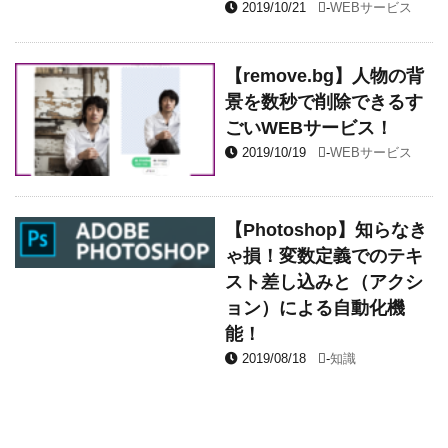
2019/10/21
-
WEBサービス
【remove.bg】人物の背
景を数秒で削除できるす
ごいWEBサービス！
2019/10/19
-
WEBサービス
【Photoshop】知らなき
ゃ損！変数定義でのテキ
スト差し込みと（アクシ
ョン）による自動化機
能！
2019/08/18
-
知識