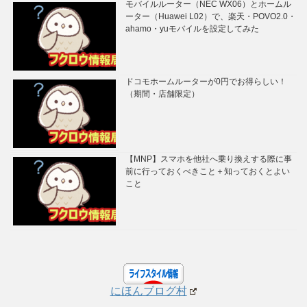
モバイルルーター（NEC WX06）とホームル
ーター（Huawei L02）で、楽天・POVO2.0・
ahamo・yuモバイルを設定してみた
ドコモホームルーターが0円でお得らしい！
（期間・店舗限定）
【MNP】スマホを他社へ乗り換えする際に事
前に行っておくべきこと＋知っておくとよい
こと
にほんブログ村