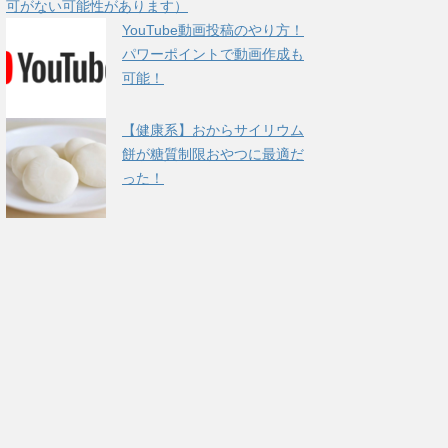
可がない可能性があります）
YouTube動画投稿のやり方！
パワーポイントで動画作成も
可能！
【健康系】おからサイリウム
餅が糖質制限おやつに最適だ
った！