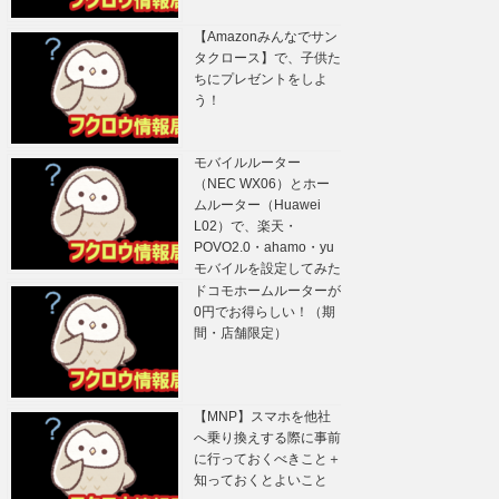
【Amazonみんなでサン
タクロース】で、子供た
ちにプレゼントをしよ
う！
モバイルルーター
（NEC WX06）とホー
ムルーター（Huawei
L02）で、楽天・
POVO2.0・ahamo・yu
モバイルを設定してみた
ドコモホームルーターが
0円でお得らしい！（期
間・店舗限定）
【MNP】スマホを他社
へ乗り換えする際に事前
に行っておくべきこと＋
知っておくとよいこと