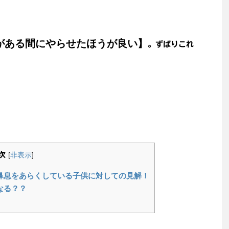
がある間にやらせたほうが良い】
。ずばりこれ
次
[
非表示
]
鼻息をあらくしている子供に対しての見解！
なる？？