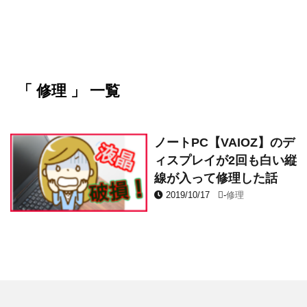
「 修理 」 一覧
ノートPC【VAIOZ】のデ
ィスプレイが2回も白い縦
線が入って修理した話
2019/10/17
-
修理