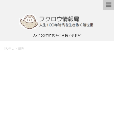
人生100年時代を生き抜く処世術
HOME
>
修理