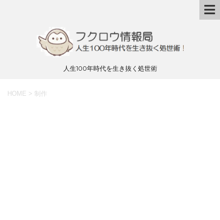
人生100年時代を生き抜く処世術
HOME
>
制作