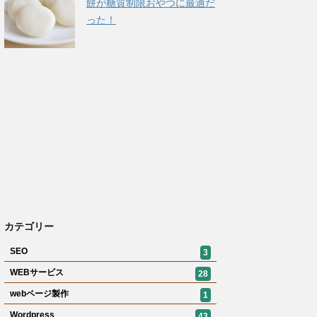
餅が糖質制限おやつに最適だ
った！
カテゴリー
SEO
3
WEBサービス
28
webページ製作
1
Wordpress
43