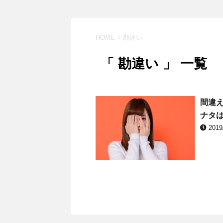
HOME
>
勘違い
「 勘違い 」 一覧
間違
ナタ
2019