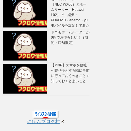
（NEC WX06）とホー
ムルーター（Huawei
L02）で、楽天・
POVO2.0・ahamo・yu
モバイルを設定してみた
ドコモホームルーターが
0円でお得らしい！（期
間・店舗限定）
【MNP】スマホを他社
へ乗り換えする際に事前
に行っておくべきこと＋
知っておくとよいこと
にほんブログ村