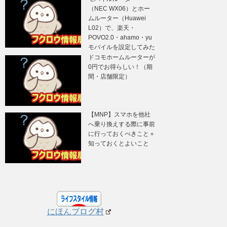
（NEC WX06）とホー
ムルーター（Huawei
L02）で、楽天・
POVO2.0・ahamo・yu
モバイルを設定してみた
ドコモホームルーターが
0円でお得らしい！（期
間・店舗限定）
【MNP】スマホを他社
へ乗り換えする際に事前
に行っておくべきこと＋
知っておくとよいこと
にほんブログ村