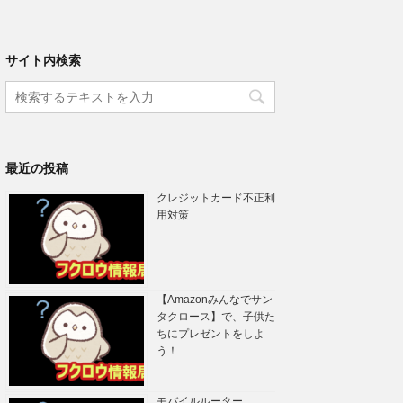
サイト内検索
最近の投稿
クレジットカード不正利
用対策
【Amazonみんなでサン
タクロース】で、子供た
ちにプレゼントをしよ
う！
モバイルルーター