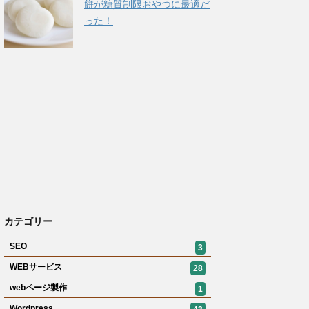
餅が糖質制限おやつに最適だ
った！
カテゴリー
SEO
3
WEBサービス
28
webページ製作
1
Wordpress