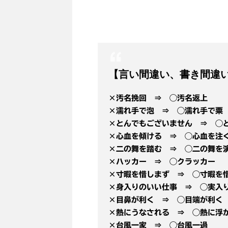
【言い間違い、書き間違
×汚名挽回 ⇒ ◯汚名返上
×濡れ手で泡 ⇒ ◯濡れ手で粟
×とんでもございません ⇒ ◯
×心血を傾ける ⇒ ◯心血を注
×二の舞を踏む ⇒ ◯二の舞を
×ハッカー ⇒ ◯クラッカー
×寸暇を惜しまず ⇒ ◯寸暇を
×身入りのいい仕事 ⇒ ◯実入
×目鼻が利く ⇒ ◯目端が利く
×熱にうなされる ⇒ ◯熱に浮
×台風一家 ⇒ ◯台風一過