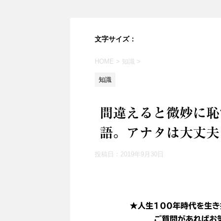
文字サイズ：
HOME
>
知識
>
知識
間違えると微妙に恥
語。アナタは大丈夫
投稿日：
2019年9月30日
★人生100年時代を生き
ご質問があればお気