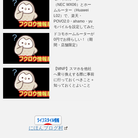
（NEC WX06）とホー
ムルーター（Huawei
L02）で、楽天・
POVO2.0・ahamo・yu
モバイルを設定してみた
ドコモホームルーターが
0円でお得らしい！（期
間・店舗限定）
【MNP】スマホを他社
へ乗り換えする際に事前
に行っておくべきこと＋
知っておくとよいこと
にほんブログ村