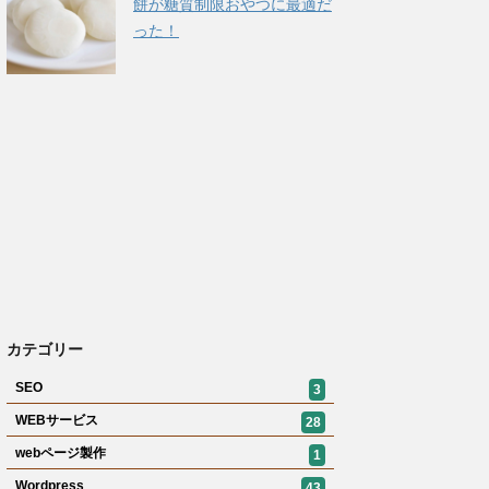
餅が糖質制限おやつに最適だ
った！
カテゴリー
SEO
3
WEBサービス
28
webページ製作
1
Wordpress
43