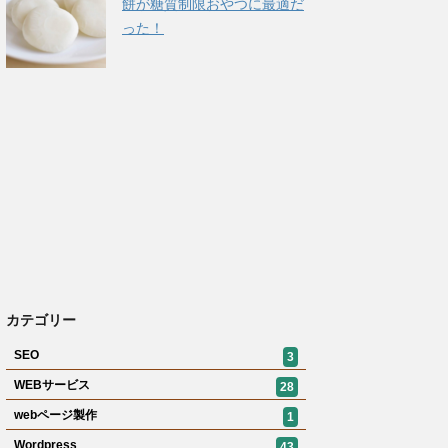
餅が糖質制限おやつに最適だ
った！
カテゴリー
SEO
3
WEBサービス
28
webページ製作
1
Wordpress
43