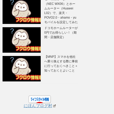
（NEC WX06）とホー
ムルーター（Huawei
L02）で、楽天・
POVO2.0・ahamo・yu
モバイルを設定してみた
ドコモホームルーターが
0円でお得らしい！（期
間・店舗限定）
【MNP】スマホを他社
へ乗り換えする際に事前
に行っておくべきこと＋
知っておくとよいこと
にほんブログ村