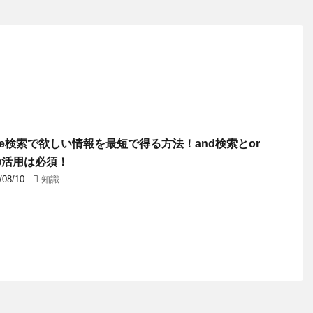
gle検索で欲しい情報を最短で得る方法！and検索とor
の活用は必須！
/08/10
-
知識