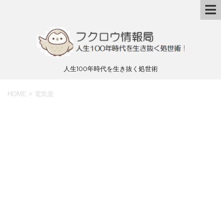
人生100年時代を生き抜く処世術
HOME
>
電気釜