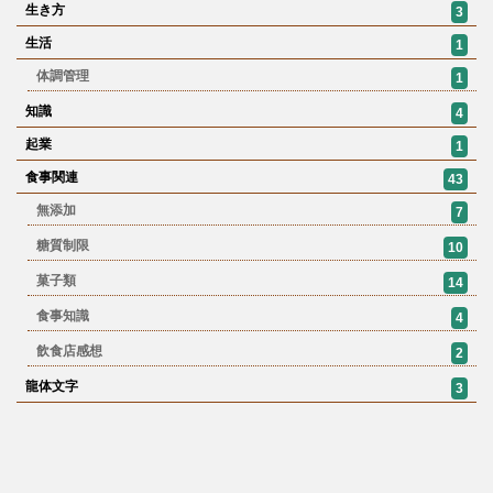
生き方
3
生活
1
体調管理
1
知識
4
起業
1
食事関連
43
無添加
7
糖質制限
10
菓子類
14
食事知識
4
飲食店感想
2
龍体文字
3