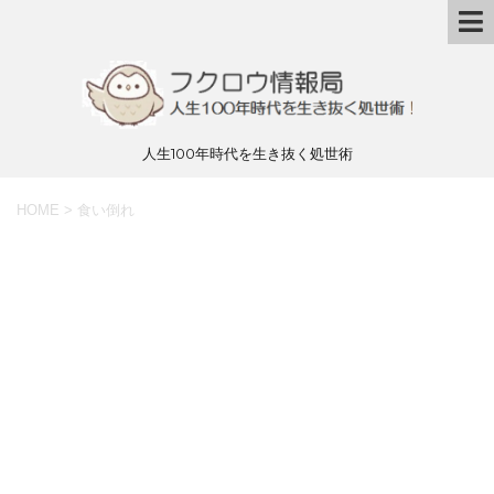
人生100年時代を生き抜く処世術
HOME
>
食い倒れ