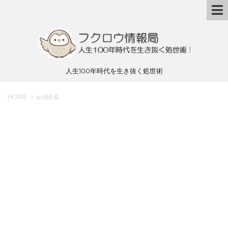
人生100年時代を生き抜く処世術
HOME
>
and検索