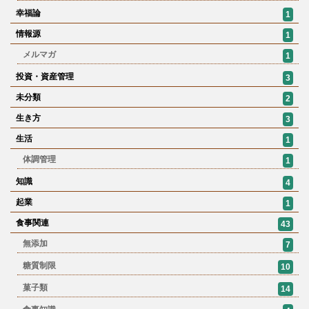
幸福論
1
情報源
1
メルマガ
1
投資・資産管理
3
未分類
2
生き方
3
生活
1
体調管理
1
知識
4
起業
1
食事関連
43
無添加
7
糖質制限
10
菓子類
14