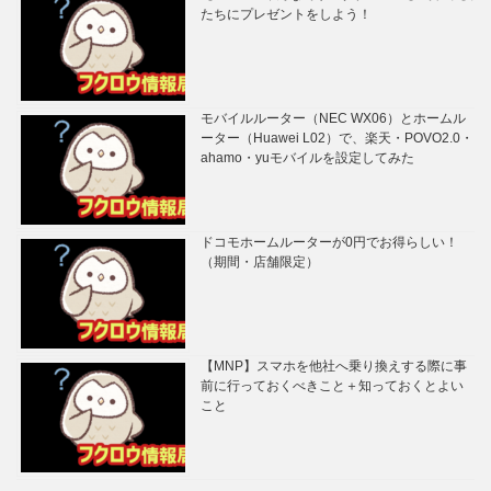
たちにプレゼントをしよう！
モバイルルーター（NEC WX06）とホームル
ーター（Huawei L02）で、楽天・POVO2.0・
ahamo・yuモバイルを設定してみた
ドコモホームルーターが0円でお得らしい！
（期間・店舗限定）
【MNP】スマホを他社へ乗り換えする際に事
前に行っておくべきこと＋知っておくとよい
こと