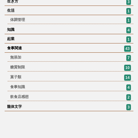
生き方
3
生活
1
体調管理
1
知識
4
起業
1
食事関連
43
無添加
7
糖質制限
10
菓子類
14
食事知識
4
飲食店感想
2
龍体文字
3