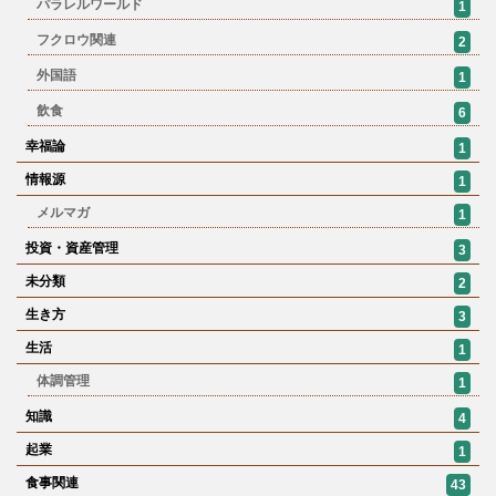
パラレルワールド
1
フクロウ関連
2
外国語
1
飲食
6
幸福論
1
情報源
1
メルマガ
1
投資・資産管理
3
未分類
2
生き方
3
生活
1
体調管理
1
知識
4
起業
1
食事関連
43