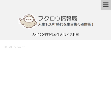
人生100年時代を生き抜く処世術
HOME
>
vaioz