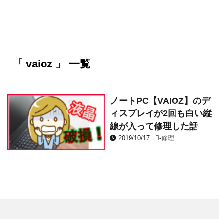
「 vaioz 」 一覧
ノートPC【VAIOZ】のデ
ィスプレイが2回も白い縦
線が入って修理した話
2019/10/17
-
修理