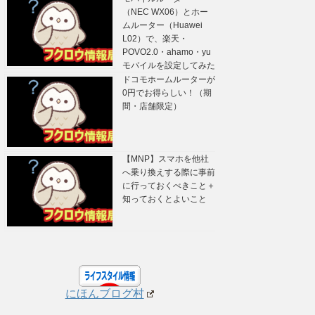
（NEC WX06）とホー
ムルーター（Huawei
L02）で、楽天・
POVO2.0・ahamo・yu
モバイルを設定してみた
ドコモホームルーターが
0円でお得らしい！（期
間・店舗限定）
【MNP】スマホを他社
へ乗り換えする際に事前
に行っておくべきこと＋
知っておくとよいこと
にほんブログ村