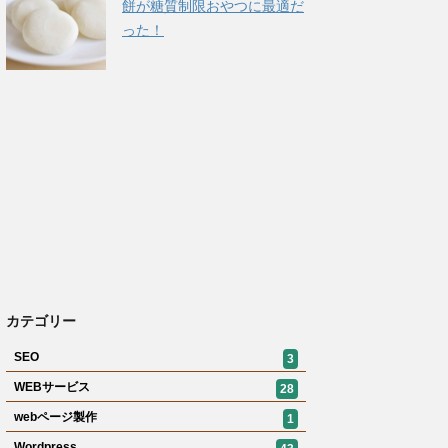
餅が糖質制限おやつに最適だ
った！
カテゴリー
SEO
3
WEBサービス
28
webページ製作
1
Wordpress