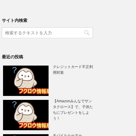
サイト内検索
最近の投稿
クレジットカード不正利
用対策
【Amazonみんなでサン
タクロース】で、子供た
ちにプレゼントをしよ
う！
モバイルルーター