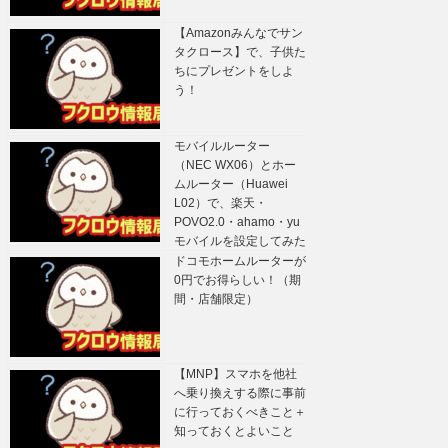
【Amazonみんなでサン
タクロース】で、子供た
ちにプレゼントをしよ
う！
モバイルルーター
（NEC WX06）とホー
ムルーター（Huawei
L02）で、楽天・
POVO2.0・ahamo・yu
モバイルを設定してみた
ドコモホームルーターが
0円でお得らしい！（期
間・店舗限定）
【MNP】スマホを他社
へ乗り換えする際に事前
に行っておくべきこと＋
知っておくとよいこと