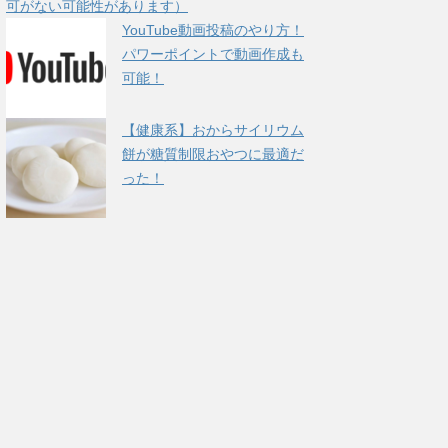
可がない可能性があります）
YouTube動画投稿のやり方！
パワーポイントで動画作成も
可能！
【健康系】おからサイリウム
餅が糖質制限おやつに最適だ
った！