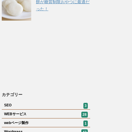
餅が糖質制限おやつに最適だ
った！
カテゴリー
SEO
3
WEBサービス
28
webページ製作
1
Wordpress