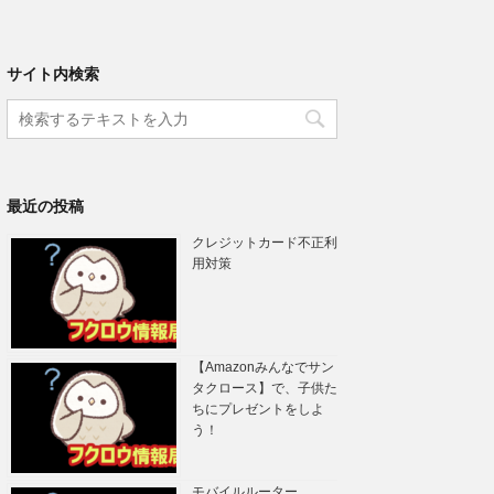
サイト内検索
最近の投稿
クレジットカード不正利
用対策
【Amazonみんなでサン
タクロース】で、子供た
ちにプレゼントをしよ
う！
モバイルルーター