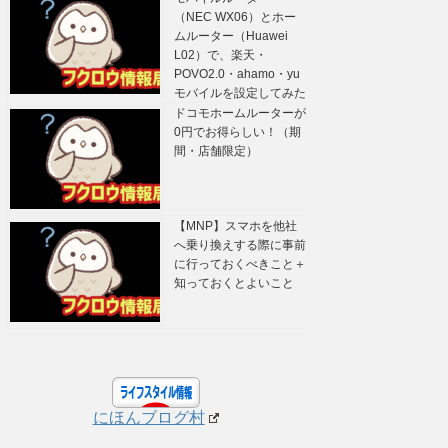
（NEC WX06）とホー
ムルーター（Huawei
L02）で、楽天・
POVO2.0・ahamo・yu
モバイルを設定してみた
ドコモホームルーターが
0円でお得らしい！（期
間・店舗限定）
【MNP】スマホを他社
へ乗り換えする際に事前
に行っておくべきこと＋
知っておくとよいこと
にほんブログ村