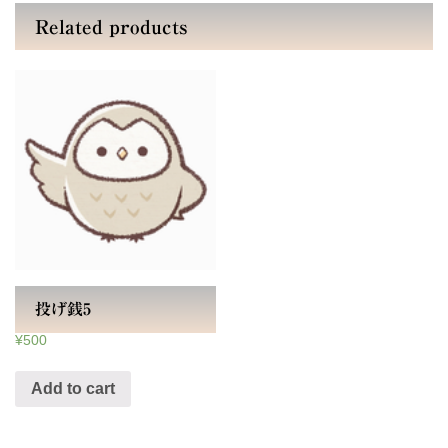
Related products
投げ銭5
¥
500
Add to cart