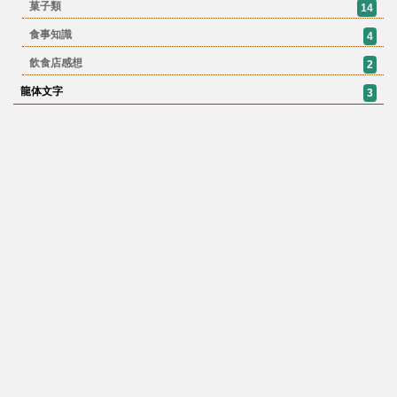
菓子類
14
食事知識
4
飲食店感想
2
龍体文字
3