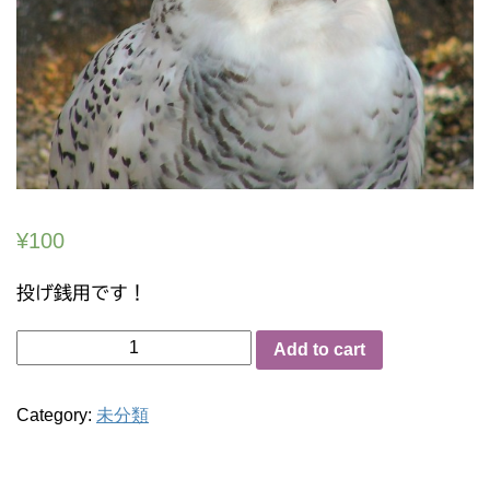
¥
100
投げ銭用です！
投
Add to cart
げ
銭
1
Category:
未分類
quantity