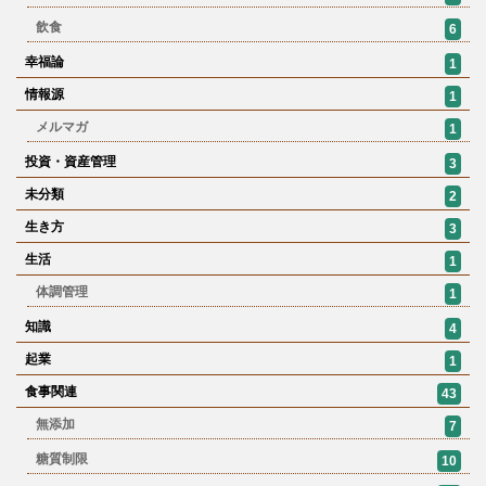
飲食
6
幸福論
1
情報源
1
メルマガ
1
投資・資産管理
3
未分類
2
生き方
3
生活
1
体調管理
1
知識
4
起業
1
食事関連
43
無添加
7
糖質制限
10