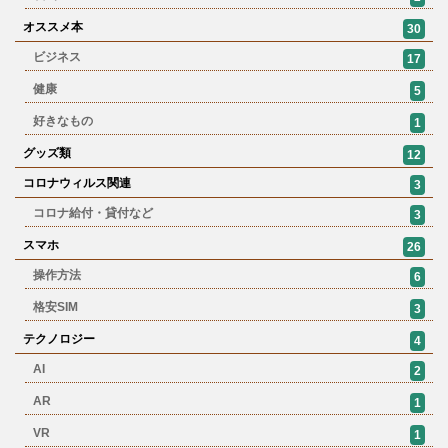
オススメ本
30
ビジネス
17
健康
5
好きなもの
1
グッズ類
12
コロナウィルス関連
3
コロナ給付・貸付など
3
スマホ
26
操作方法
6
格安SIM
3
テクノロジー
4
AI
2
AR
1
VR
1