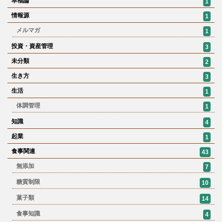
幸福論
1
情報源
1
メルマガ
1
投資・資産管理
3
未分類
2
生き方
3
生活
1
体調管理
1
知識
4
起業
1
食事関連
43
無添加
7
糖質制限
10
菓子類
14
食事知識
4