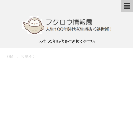
人生100年時代を生き抜く処世術
HOME
>
容量不足