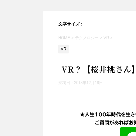
文字サイズ：
HOME
>
テクノロジー
>
VR
>
VR
VR？【桜井桃さん
投稿日：
2018年12月16日
★人生100年時代を生き
ご質問があればお気