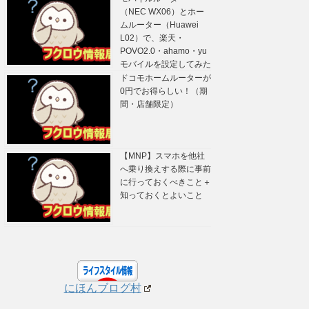
（NEC WX06）とホー
ムルーター（Huawei
L02）で、楽天・
POVO2.0・ahamo・yu
モバイルを設定してみた
ドコモホームルーターが
0円でお得らしい！（期
間・店舗限定）
【MNP】スマホを他社
へ乗り換えする際に事前
に行っておくべきこと＋
知っておくとよいこと
にほんブログ村