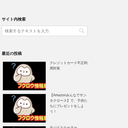
サイト内検索
最近の投稿
クレジットカード不正利
用対策
【Amazonみんなでサン
タクロース】で、子供た
ちにプレゼントをしよ
う！
モバイルルーター