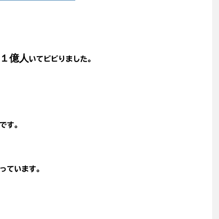
１億人
いてビビりました。
。
です。
っています。