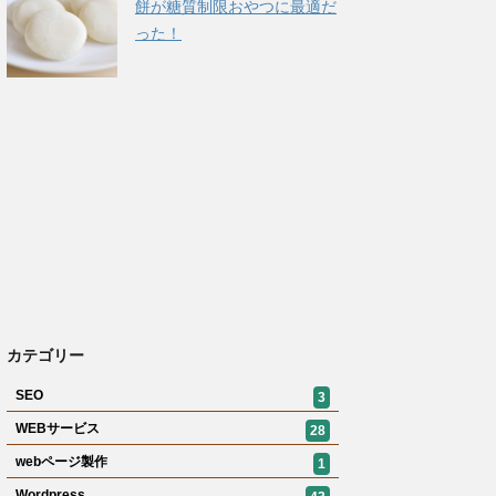
餅が糖質制限おやつに最適だ
った！
カテゴリー
SEO
3
WEBサービス
28
webページ製作
1
Wordpress