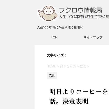
人生100年時代を生き抜く処世術
TOP
サイトマップ
文字サイズ：
HOME
>
好きなもの
>
飲食
>
飲食
明日よりコーヒーを
話。決意表明