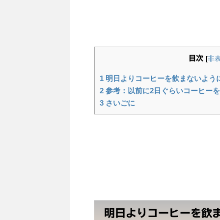
です。 コーヒー断ちを
痛・睡眠が改善した！今回
缶コーヒー等、コーヒー類全
目次
[
非
1
明日よりコーヒーを飲まないよう
2
参考：以前に2日ぐらいコーヒー
3
さいごに
明日よりコーヒーを飲