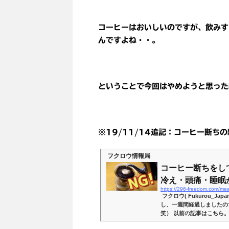
コーヒーはおいしいのですが、飲みす
んですよね・・。
ということで今回はやめようと思った
※19/11/14追記：コーヒー断ち
フクロウ情報局
コーヒー断ちをし
冷え・頭痛・睡眠
https://296-freedom.com/me
フクロウ( Fukurou_J
し、一週間経過しましたの
笑） 以前の記事はこちら
り、変な体調不良もなくな