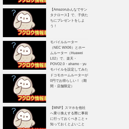
【Amazonみんなでサン
タクロース】で、子供た
ちにプレゼントをしよ
う！
モバイルルーター
（NEC WX06）とホー
ムルーター（Huawei
L02）で、楽天・
POVO2.0・ahamo・yu
モバイルを設定してみた
ドコモホームルーターが
0円でお得らしい！（期
間・店舗限定）
【MNP】スマホを他社
へ乗り換えする際に事前
に行っておくべきこと＋
知っておくとよいこと