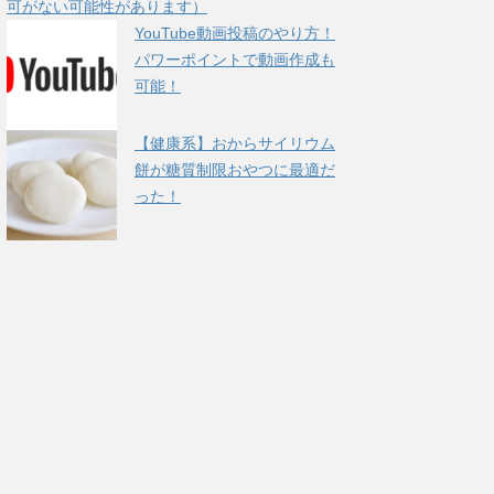
可がない可能性があります）
YouTube動画投稿のやり方！
パワーポイントで動画作成も
可能！
【健康系】おからサイリウム
餅が糖質制限おやつに最適だ
った！