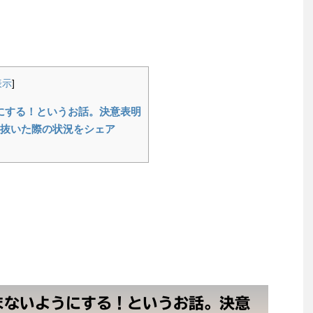
して一週間経過したので状況報告。冷え・頭
コーヒー断ちをしたのは、自宅で作るコーヒー・
てです。 缶コ...
表示
]
にする！というお話。決意表明
を抜いた際の状況をシェア
まないようにする！というお話。決意