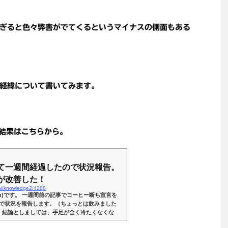
ぎると色々弊害がでてくるというマイナスの側面もある
経緯について書いてみます。
の結果はこちらから。
て一週間経過したので状況報告。
が改善した！
al/knowledge2/4288
apan)です。 一週間前の記事でコーヒー断ち宣言を
で状況を報告します。（ちょっとは飲みました
。 結論としましては、手足が全く冷たくなくな
り、睡眠も深くなった。正に言うことことなし！