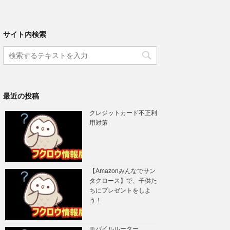
サイト内検索
最近の投稿
クレジットカード不正利
用対策
【Amazonみんなでサン
タクロース】で、子供た
ちにプレゼントをしよ
う！
モバイルルーター