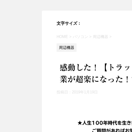
文字サイズ：
HOME
>
パソコン
>
周辺機器
>
周辺機器
感動した！【トラック
業が超楽になった！
投稿日：
2019年1月19日
★人生100年時代を生き
ご質問があればお気