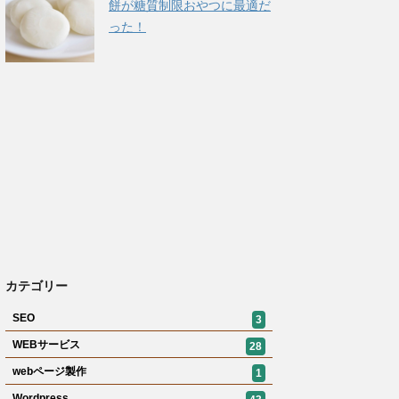
餅が糖質制限おやつに最適だ
った！
カテゴリー
SEO
3
WEBサービス
28
webページ製作
1
Wordpress