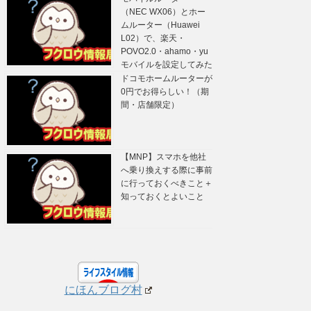
（NEC WX06）とホー
ムルーター（Huawei
L02）で、楽天・
POVO2.0・ahamo・yu
モバイルを設定してみた
ドコモホームルーターが
0円でお得らしい！（期
間・店舗限定）
【MNP】スマホを他社
へ乗り換えする際に事前
に行っておくべきこと＋
知っておくとよいこと
にほんブログ村