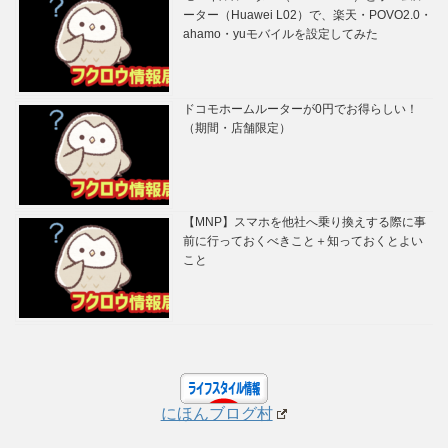
ーター（Huawei L02）で、楽天・POVO2.0・
ahamo・yuモバイルを設定してみた
ドコモホームルーターが0円でお得らしい！
（期間・店舗限定）
【MNP】スマホを他社へ乗り換えする際に事
前に行っておくべきこと＋知っておくとよい
こと
にほんブログ村