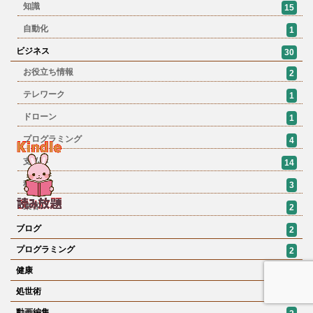
知識
15
自動化
1
ビジネス
30
お役立ち情報
2
テレワーク
1
ドローン
1
プログラミング
4
支払い
14
税金
3
集客
2
ブログ
2
プログラミング
2
健康
7
処世術
1
動画編集