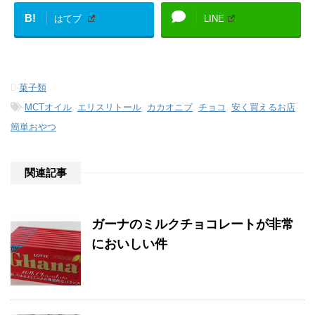
B!
はてブ
LINE
-
菓子類
-
MCTオイル
,
エリスリトール
,
カカオニブ
,
チョコ
,
安く買えるお店
,
簡単おやつ
関連記事
ガーナのミルクチョコレートが非常
においしい件