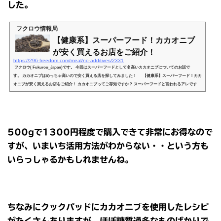
した。
フクロウ情報局
【健康系】スーパーフード！カカオニブ
が安く買えるお店をご紹介！
https://296-freedom.com/meal/no-additives/2331
フクロウ( Fukurou_Japan)です。 今回はスーパーフードとして名高いカカオニブについてのお話で
す。 カカオニブはめっちゃ高いので安く買える店を探してみました！ 【健康系】スーパーフード！カカ
オニブが安く買えるお店をご紹介！ カカオニブってご存知ですか？ スーパーフードと言われるアレです
よ、アレ。 カカオマスとココアパウダーとごっちゃになってしまうアレのことです。 上記3つってなんだ
かややこしいですよね？ 非常～～にわかりやすく説明...
500gで1300円程度で購入できて非常にお得なので
すが、いまいち活用方法がわからない・・という方も
いらっしゃるかもしれませんね。
ちなみにクックパッドにカカオニブを使用したレシピ
がたくさんありますが、ほぼ糖質過多なものばかりで