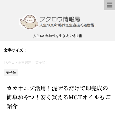
人生100年時代を生き抜く処世術
文字サイズ：
HOME
>
食事関連
>
菓子類
>
菓子類
カカオニブ活用！混ぜるだけで即完成の
簡単おやつ！安く買えるMCTオイルもご
紹介