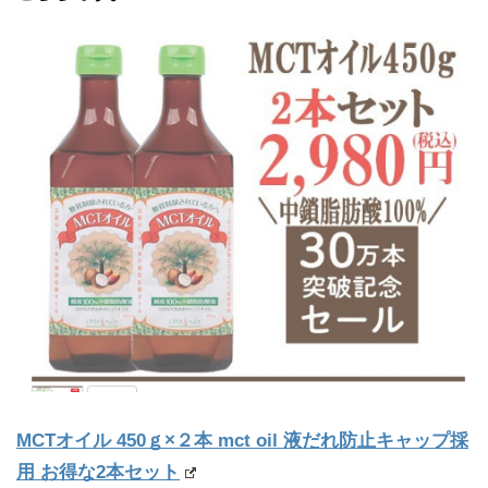
MCTオイル 450ｇ×２本 mct oil 液だれ防止キャップ採
用 お得な2本セット